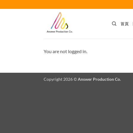
Skip
to
content
首頁
You are not logged in.
Copyright 2026 ©
Answer Production Co.