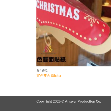
所有產品
實色雙面 Sticker
Copyright 2026 ©
Answer Production Co.