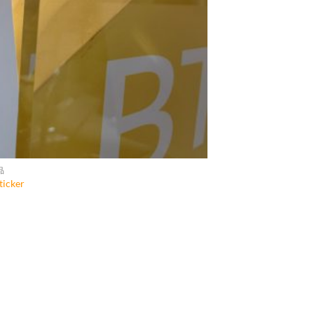
品
icker