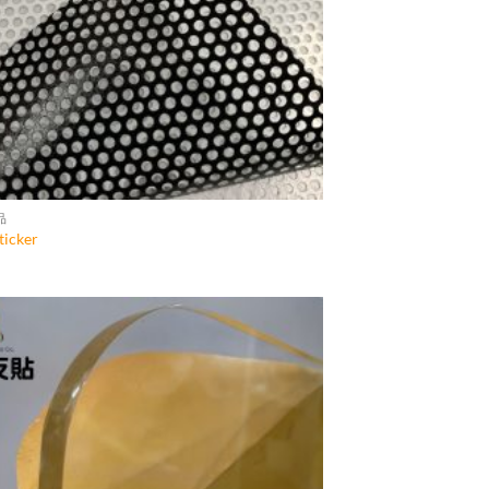
品
icker