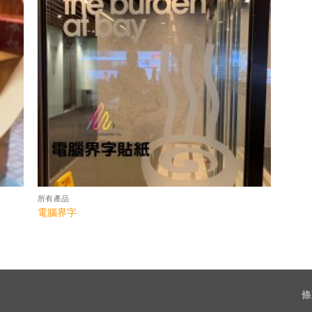
所有產品
電腦界字
條