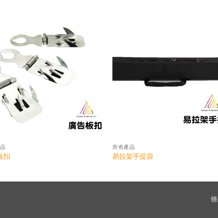
品
所有產品
板扣
易拉架手提袋
條