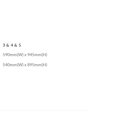
3 & 4 & 5
590mm(W) x 945mm(H)
540mm(W) x 895mm(H)