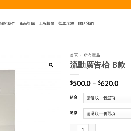
關於我們
產品訂購
工程報價
落單流程
聯絡我們
首頁
/
所有產品
流動廣告枱-B款
Zoom
價
500.0
–
620.0
$
$
格
範
組合
圍
$50
過膠
到
$62
流動廣告枱-B款 數量