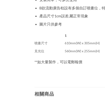
B款流動廣告枱設有多個自訂噴畫位，
產品尺寸1cm誤差,屬正常現象
圖片只供參考
1
噴畫尺寸
610mm(W) x 305mm(H)
見光位
560mm(W) x 255mm(H)
**如大量製作，可以電郵報價
相關商品