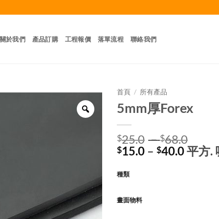
關於我們
產品訂購
工程報價
落單流程
聯絡我們
首頁
/
所有產品
5mm厚Forex
Zoom
價
25.0
–
68.0
$
$
價
格
15.0
–
40.0
平方. 
$
$
格
範
範
圍：
種類
圍：
$25.
$15.0
到
畫面物料
到
$68.