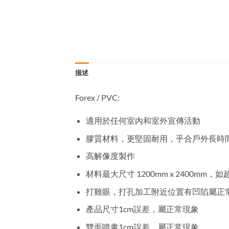
描述
Forex / PVC:
適用於任何室內和室外宣傳活動
膠質材料，更堅固耐用，乎合戶外長時
高解像度製作
材料最大尺寸 1200mm x 2400m
打雞眼
，
打孔加工附近位置有凹陷屬正
產品尺寸1cm誤差
，
屬正常現象
雙面噴畫1cm誤差
，
屬正常現象