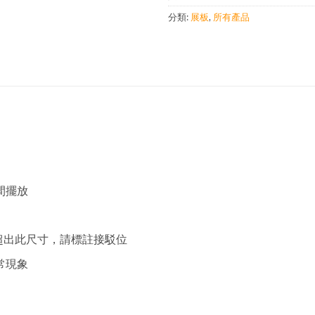
分類:
展板
,
所有產品
間擺放
m，如超出此尺寸，請標註接駁位
常現象