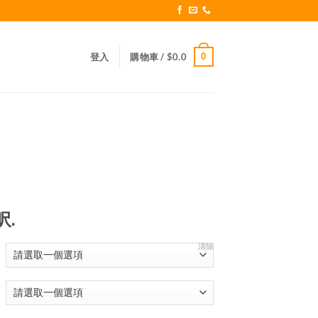
0
登入
購物車 /
$
0.0
呎.
清除
0
0