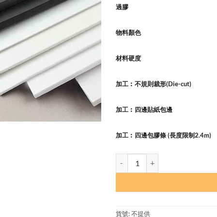
$40.0
過膠
物料顏色
材料硬度
加工︰不規則裁形(Die-cut)
加工︰四邊貼紙包邊
加工︰四邊包膠條 (長度限制2.4m)
5mm厚Forex 數量
貨號:
不提供